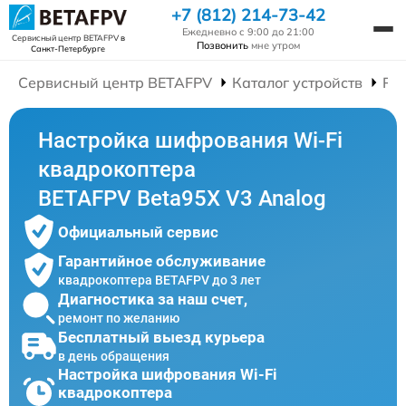
+7 (812) 214-73-42
Ежедневно с 9:00 до 21:00
Сервисный центр BETAFPV
в
Позвонить
мне утром
Санкт-Петербурге
Сервисный центр BETAFPV
Каталог устройств
Ре
Настройка шифрования Wi-Fi
квадрокоптера
BETAFPV Beta95X V3 Analog
Официальный сервис
Гарантийное обслуживание
квадрокоптера BETAFPV до 3 лет
Диагностика за наш счет,
ремонт по желанию
Бесплатный выезд курьера
в день обращения
Настройка шифрования Wi-Fi
квадрокоптера